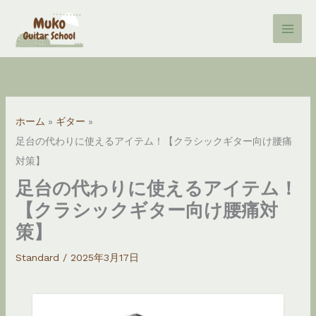
内
容
を
ス
キ
ッ
ホーム
ギター
プ
足台の代わりに使えるアイテム！【クラシックギター向け腰痛
対策】
足台の代わりに使えるアイテム！
【クラシックギター向け腰痛対
策】
Standard
/
2025年3月17日