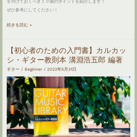
を付けておくべき１０個のポイントを紹介します！
い
ぜひ参考にしてください！
た
方
【独
続きを読む »
が
学
良
者
い
【初心者のための入門書】カルカッ
必
10
シ・ギター教則本 溝淵浩五郎 編著
見！】
の
ク
ギター
/
Beginner
/
2022年5月31日
知
ラ
識！
シ
ッ
ク
ギ
タ
ー
の