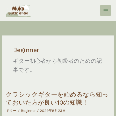
内
容
を
ス
キ
ッ
プ
Beginner
ギター初心者から初級者のための記
事です。
クラシックギターを始めるなら知っ
ておいた方が良い10の知識！
ギター
/
Beginner
/
2024年8月23日