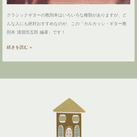
練
クラシックギターの教則本はいろいろな種類がありますが、ど
習
んな人にも絶対おすすめなのが、この「カルカッシ・ギター教
で
則本 溝淵浩五郎 編著」です！
大
事
【初
続きを読む »
な
心
こ
者
と
の
10
た
選！
め
の
入
門
書】
カ