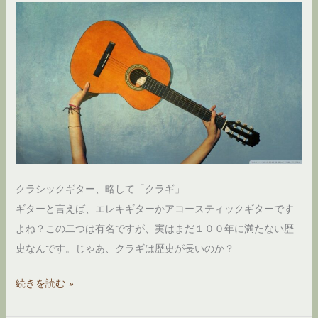
クラシックギター、略して「クラギ」
ギターと言えば、エレキギターかアコースティックギターです
よね？この二つは有名ですが、実はまだ１００年に満たない歴
史なんです。じゃあ、クラギは歴史が長いのか？
ク
続きを読む »
ラ