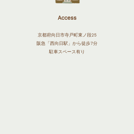
ル
カ
Access
ッ
シ・
京都府向日市寺戸町東ノ段25
ギ
阪急「西向日駅」から徒歩7分
タ
駐車スペース有り
ー
教
則
本
溝
淵
浩
五
郎
編