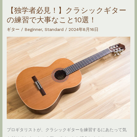
シ
【独学者必見！】クラシックギター
ッ
の練習で大事なこと10選！
ク
ギ
ギター
/
Beginner
,
Standard
/
2024年8月16日
タ
ー
を
始
め
る
な
ら
知
っ
て
プロギタリストが、クラシックギターを練習するにあたって気
お